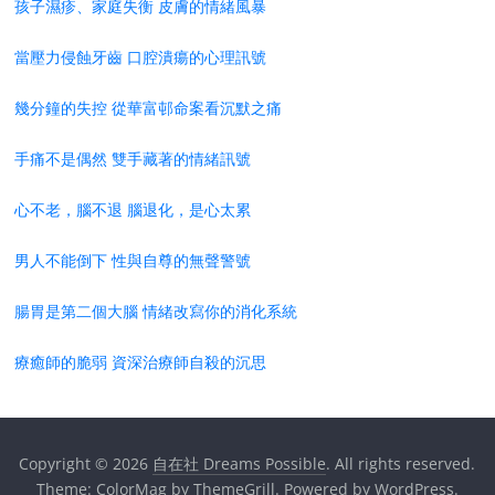
孩子濕疹、家庭失衡 皮膚的情緒風暴
當壓力侵蝕牙齒 口腔潰瘍的心理訊號
幾分鐘的失控 從華富邨命案看沉默之痛
手痛不是偶然 雙手藏著的情緒訊號
心不老，腦不退 腦退化，是心太累
男人不能倒下 性與自尊的無聲警號
腸胃是第二個大腦 情緒改寫你的消化系統
療癒師的脆弱 資深治療師自殺的沉思
Copyright © 2026
自在社 Dreams Possible
. All rights reserved.
Theme:
ColorMag
by ThemeGrill. Powered by
WordPress
.