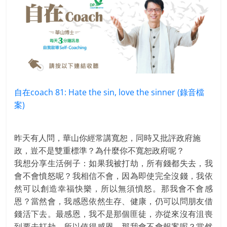
自在coach 81: Hate the sin, love the sinner (錄音檔
案)
昨天有人問，華山你經常講寬恕，同時又批評政府施
政，豈不是雙重標準？為什麼你不寬恕政府呢？
我想分享生活例子：如果我被打劫，所有錢都失去，我
會不會憤怒呢？我相信不會，因為即使完全沒錢，我依
然可以創造幸福快樂，所以無須憤怒。那我會不會感
恩？當然會，我感恩依然生存、健康，仍可以問朋友借
錢活下去。最感恩，我不是那個匪徒，亦從來沒有沮喪
到要去打劫，所以值得感恩。那我會不會報案呢？當然