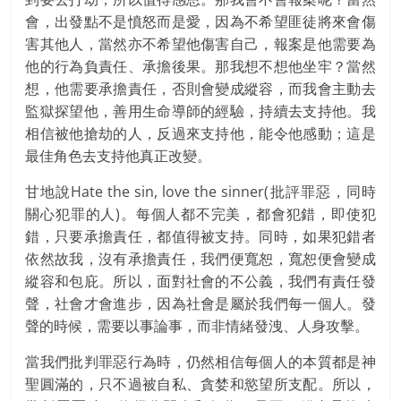
會，出發點不是憤怒而是愛，因為不希望匪徒將來會傷
害其他人，當然亦不希望他傷害自己，報案是他需要為
他的行為負責任、承擔後果。那我想不想他坐牢？當然
想，他需要承擔責任，否則會變成縱容，而我會主動去
監獄探望他，善用生命導師的經驗，持續去支持他。我
相信被他搶劫的人，反過來支持他，能令他感動；這是
最佳角色去支持他真正改變。
甘地說Hate the sin, love the sinner(批評罪惡，同時
關心犯罪的人)。每個人都不完美，都會犯錯，即使犯
錯，只要承擔責任，都值得被支持。同時，如果犯錯者
依然故我，沒有承擔責任，我們便寬恕，寬恕便會變成
縱容和包庇。所以，面對社會的不公義，我們有責任發
聲，社會才會進步，因為社會是屬於我們每一個人。發
聲的時候，需要以事論事，而非情緒發洩、人身攻擊。
當我們批判罪惡行為時，仍然相信每個人的本質都是神
聖圓滿的，只不過被自私、貪婪和慾望所支配。所以，