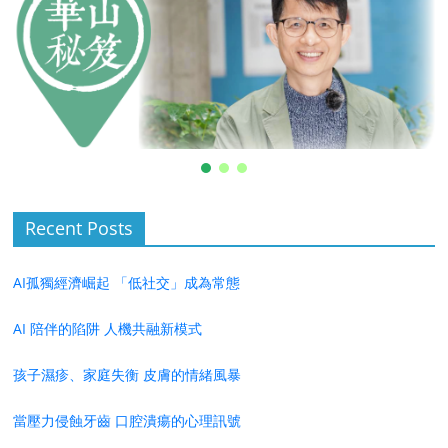
Recent Posts
AI孤獨經濟崛起 「低社交」成為常態
AI 陪伴的陷阱 人機共融新模式
孩子濕疹、家庭失衡 皮膚的情緒風暴
當壓力侵蝕牙齒 口腔潰瘍的心理訊號