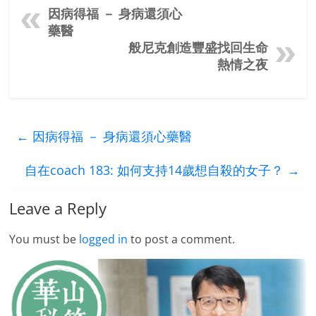
因病得福 － 身病還須心
藥醫
般尼克創造豐盛找回生命
熱情之夜
←
因病得福 － 身病還須心藥醫
自在coach 183: 如何支持14歲想自殺的女子？
→
Leave a Reply
You must be
logged in
to post a comment.