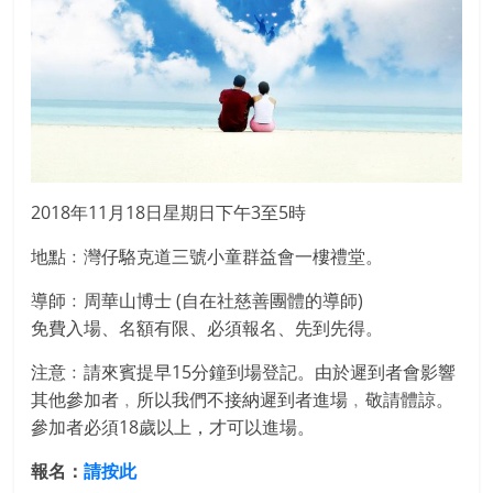
2018年11月18日星期日下午3至5時
地點﹕灣仔駱克道三號小童群益會一樓禮堂。
導師﹕周華山博士 (自在社慈善團體的導師)
免費入場、名額有限、必須報名、先到先得。
注意﹕請來賓提早15分鐘到場登記。由於遲到者會影響
其他參加者﹐所以我們不接納遲到者進場﹐敬請體諒。
參加者必須18歲以上，才可以進場。
報名：
請按此