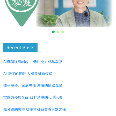
Recent Posts
AI孤獨經濟崛起 「低社交」成為常態
AI 陪伴的陷阱 人機共融新模式
孩子濕疹、家庭失衡 皮膚的情緒風暴
當壓力侵蝕牙齒 口腔潰瘍的心理訊號
幾分鐘的失控 從華富邨命案看沉默之痛