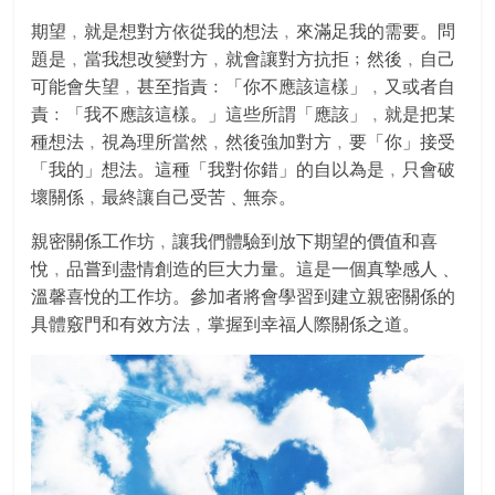
期望﹐就是想對方依從我的想法﹐來滿足我的需要。問
題是﹐當我想改變對方﹐就會讓對方抗拒﹔然後﹐自己
可能會失望﹐甚至指責
﹕「你不應該這樣」﹐又或者自
責﹕「我不應該這樣。」這些所謂「應該」﹐就是把某
種想法﹐視為理所當然﹐然後強加對方﹐要「你」接受
「我的」想法
。這種「我對你錯」的自以為是﹐只會破
壞關係﹐最終讓自己受苦﹑無奈。
親密關係工作坊﹐讓我們體驗到放下期望的價值和喜
悅﹐品嘗到盡情創造的巨大力量。這是一個真摯感人﹑
溫馨喜悅的工作坊。參加者將會學習到建立親密關係的
具體竅門和有效方法﹐掌握到幸福人際關係之道。