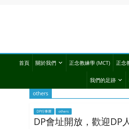
首頁
關於我們
正念教練學 (MCT)
正念
我們的足跡
others
DP行事曆
others
DP會址開放，歡迎DP