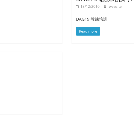
18/12/2010
website
DAG19 教練培訓
Read more
。