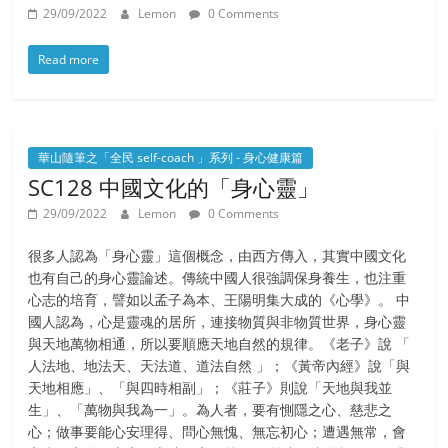
29/09/2022
Lemon
0 Comments
Read more
華山隨筆之「全民 self-coach 」系列 - 身心健康篇
SC128 中國文化的「身心靈」
29/09/2022
Lemon
0 Comments
很多人認為「身心靈」這個概念，由西方傳入，其實中國文化
也有自己的身心靈論述。傳統中國人很強調保身養生，也注重
心志的培育，譬如以孟子為本、王陽明集大成的《心學》。 中
國人認為，心是靈魂的居所，連接物質與非物質世界，身心靈
與天地萬物相通，所以要順應天地自然的規律。《老子》說 「
人法地、地法天、天法道、道法自然 」；《黃帝內經》說「與
天地相應」、「與四時相副」；《莊子》則說「天地與我並
生」、「萬物與我為一」。為人者，要有惻隱之心、慈悲之
心；做事要能心安理得、問心無愧、無忘初心；遭遇無常，會