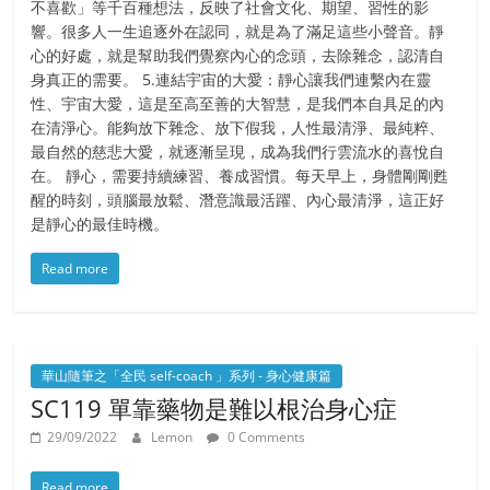
不喜歡」等千百種想法，反映了社會文化、期望、習性的影
響。很多人一生追逐外在認同，就是為了滿足這些小聲音。靜
心的好處，就是幫助我們覺察內心的念頭，去除雜念，認清自
身真正的需要。 5.連結宇宙的大愛：靜心讓我們連繫內在靈
性、宇宙大愛，這是至高至善的大智慧，是我們本自具足的內
在清淨心。能夠放下雜念、放下假我，人性最清淨、最純粹、
最自然的慈悲大愛，就逐漸呈現，成為我們行雲流水的喜悅自
在。 靜心，需要持續練習、養成習慣。每天早上，身體剛剛甦
醒的時刻，頭腦最放鬆、潛意識最活躍、內心最清淨，這正好
是靜心的最佳時機。
Read more
華山隨筆之「全民 self-coach 」系列 - 身心健康篇
SC119 單靠藥物是難以根治身心症
29/09/2022
Lemon
0 Comments
Read more