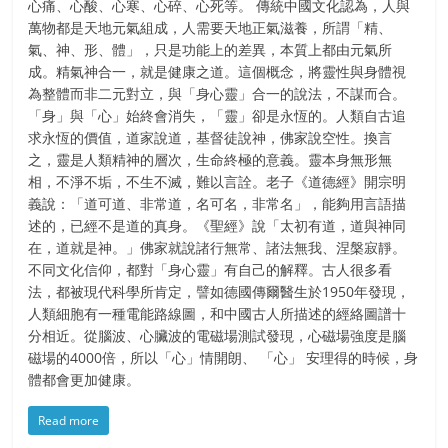
心痛、心酸、心寒、心碎、心死等。 傳統中國文化認為，人與
萬物都是天地元氣組成，人需要天地正氣滋養，所謂「精、
氣、神、形、體」，只是功能上的差異，本質上都由元氣所
成。精氣神合一，就是健康之道。這個概念，將靈性與身體視
為整體而非二元對立，與「身心靈」合一的說法，不謀而合。
「身」與「心」始終會消失，「靈」卻是永恆的。人類自古追
求永恆的價值，道家說道，基督徒說神，佛家說空性。換言
之，靈是人類精神的層次，生命終極的意義。靈本身無形無
相，不淨不垢，不生不滅，難以言詮。老子《道德經》開宗明
義說：「道可道、非常道，名可名，非常名」，能夠用言語描
述的，已經不是道的真身。《聖經》說「太初有道，道與神同
在，道就是神。」佛家就說諸行無常、諸法無我、涅槃寂靜。
不同文化信仰，都對「身心靈」有自己的解釋。古人很多看
法，都被現代科學所肯定，譬如德國傳爾醫生於1950年發現，
人類細胞有一種電能路線圖，和中國古人所描述的經絡圖譜十
分相近。從腦波、心臟波的電磁場測試發現，心磁場強度是腦
磁場的4000倍，所以「心」情開朗、 「心」 安理得的時候，身
體都會更加健康。
Read more