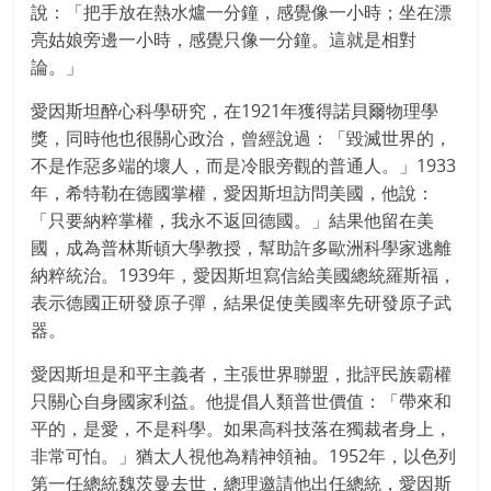
說：「把手放在熱水爐一分鐘，感覺像一小時；坐在漂
亮姑娘旁邊一小時，感覺只像一分鐘。這就是相對
論。」
愛因斯坦醉心科學研究，在1921年獲得諾貝爾物理學
獎，同時他也很關心政治，曾經說過：「毀滅世界的，
不是作惡多端的壞人，而是冷眼旁觀的普通人。」1933
年，希特勒在德國掌權，愛因斯坦訪問美國，他說：
「只要納粹掌權，我永不返回德國。」結果他留在美
國，成為普林斯頓大學教授，幫助許多歐洲科學家逃離
納粹統治。1939年，愛因斯坦寫信給美國總統羅斯福，
表示德國正研發原子彈，結果促使美國率先研發原子武
器。
愛因斯坦是和平主義者，主張世界聯盟，批評民族霸權
只關心自身國家利益。他提倡人類普世價值：「帶來和
平的，是愛，不是科學。如果高科技落在獨裁者身上，
非常可怕。」猶太人視他為精神領袖。1952年，以色列
第一任總統魏茨曼去世，總理邀請他出任總統，愛因斯