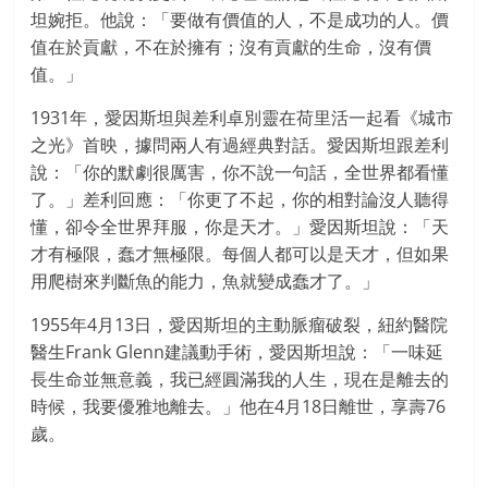
坦婉拒。他說：「要做有價值的人，不是成功的人。價
值在於貢獻，不在於擁有；沒有貢獻的生命，沒有價
值。」
1931年，愛因斯坦與差利卓別靈在荷里活一起看《城市
之光》首映，據問兩人有過經典對話。愛因斯坦跟差利
說：「你的默劇很厲害，你不說一句話，全世界都看懂
了。」差利回應：「你更了不起，你的相對論沒人聽得
懂，卻令全世界拜服，你是天才。」愛因斯坦說：「天
才有極限，蠢才無極限。每個人都可以是天才，但如果
用爬樹來判斷魚的能力，魚就變成蠢才了。」
1955年4月13日，愛因斯坦的主動脈瘤破裂，紐約醫院
醫生Frank Glenn建議動手術，愛因斯坦說：「一味延
長生命並無意義，我已經圓滿我的人生，現在是離去的
時候，我要優雅地離去。」他在4月18日離世，享壽76
歲。