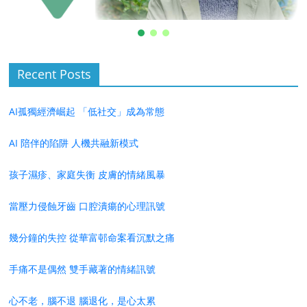
Recent Posts
AI孤獨經濟崛起 「低社交」成為常態
AI 陪伴的陷阱 人機共融新模式
孩子濕疹、家庭失衡 皮膚的情緒風暴
當壓力侵蝕牙齒 口腔潰瘍的心理訊號
幾分鐘的失控 從華富邨命案看沉默之痛
手痛不是偶然 雙手藏著的情緒訊號
心不老，腦不退 腦退化，是心太累