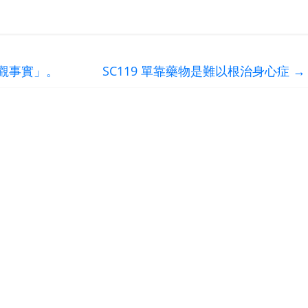
客觀事實」。
SC119 單靠藥物是難以根治身心症
→