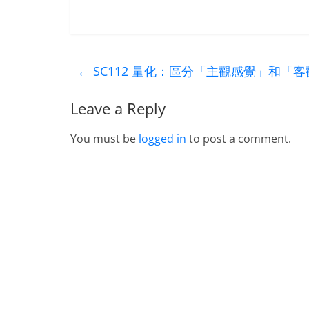
←
SC112 量化：區分「主觀感覺」和「
Leave a Reply
You must be
logged in
to post a comment.