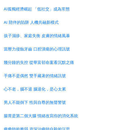
AI孤獨經濟崛起 「低社交」成為常態
AI 陪伴的陷阱 人機共融新模式
孩子濕疹、家庭失衡 皮膚的情緒風暴
當壓力侵蝕牙齒 口腔潰瘍的心理訊號
幾分鐘的失控 從華富邨命案看沉默之痛
手痛不是偶然 雙手藏著的情緒訊號
心不老，腦不退 腦退化，是心太累
男人不能倒下 性與自尊的無聲警號
腸胃是第二個大腦 情緒改寫你的消化系統
療癒師的脆弱 資深治療師自殺的沉思