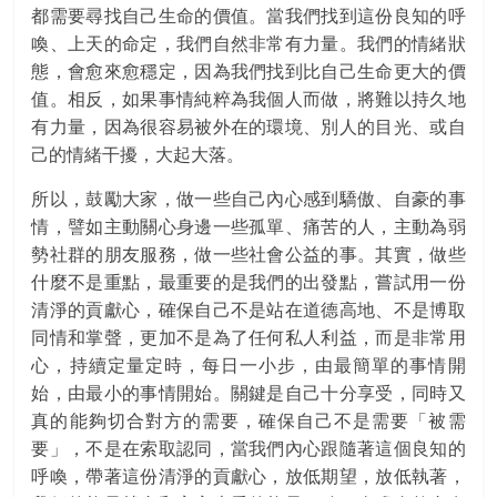
都需要尋找自己生命的價值。當我們找到這份良知的呼
喚、上天的命定，我們自然非常有力量。我們的情緒狀
態，會愈來愈穩定，因為我們找到比自己生命更大的價
值。相反，如果事情純粹為我個人而做，將難以持久地
有力量，因為很容易被外在的環境、別人的目光、或自
己的情緒干擾，大起大落。
所以，鼓勵大家，做一些自己內心感到驕傲、自豪的事
情，譬如主動關心身邊一些孤單、痛苦的人，主動為弱
勢社群的朋友服務，做一些社會公益的事。其實，做些
什麼不是重點，最重要的是我們的出發點，嘗試用一份
清淨的貢獻心，確保自己不是站在道德高地、不是博取
同情和掌聲，更加不是為了任何私人利益，而是非常用
心，持續定量定時，每日一小步，由最簡單的事情開
始，由最小的事情開始。關鍵是自己十分享受，同時又
真的能夠切合對方的需要，確保自己不是需要「被需
要」，不是在索取認同，當我們內心跟隨著這個良知的
呼喚，帶著這份清淨的貢獻心，放低期望，放低執著，