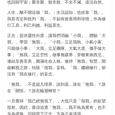
也回歸宇宙；聚非聚、散非散、不生不滅、道法自然。
人生，離不開這個「我」；生活認知，也依靠「我」。
與其否定和批判「我」，不如有效善用和珍惜，作為修
行工具，利己利她、利益眾生。
正念，提供靈性向度，讓我們消融「小我」、體驗「大
我」、學習「無我」。「小我」立足我執、小氣小家、
只能做小事；「大我」立足團隊、大氣大度、攜手做大
事；「無我」立足空性，做事無疆界，穿梭東南西北，
連結至善至美，圓滿生命人格。修持「無我」智慧，開
啟解脫之路，袪除「假我」妄執。「我」繼續修行，卻
沒有「我在修行」的妄念。
「無我」，不是超凡境界。說到底，誰在「無我」？誰
在「開悟」？誰在輪迴轉世？
一旦覺得「我已經無我了」，大抵只是「假我」的欲望
投射。因此，毋須追逐「無我」，既不執為實有，也不
斥為虛無。回歸當下正念，方為正本清源。