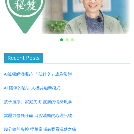
Recent Posts
AI孤獨經濟崛起 「低社交」成為常態
AI 陪伴的陷阱 人機共融新模式
孩子濕疹、家庭失衡 皮膚的情緒風暴
當壓力侵蝕牙齒 口腔潰瘍的心理訊號
幾分鐘的失控 從華富邨命案看沉默之痛