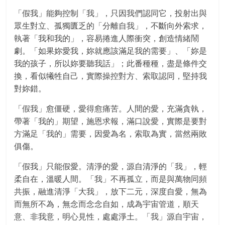
「假我」能夠控制「我」，只因我們認同它，投射出與
眾生對立、孤獨匱乏的「分離自我」，不斷向外索求，
執著「我和我的」，容易捲進人際衝突，創造情緒鬧
劇。「如果妳愛我，妳就應該滿足我的需要」、「妳是
我的孩子，所以妳要聽我話」；此番種種，盡是條件交
換，看似犧牲自己，實際操控對方、索取認同，堅持我
對妳錯。
「假我」愈僵硬，愛得愈痛苦。人間的愛，充滿貪執，
帶著「我的」期望，施恩求報，滿口說愛，實際是要對
方滿足「我的」需要，因愛為名，索取為實，當然兩敗
俱傷。
「假我」只能假愛。清淨的愛，源自清淨的「我」，輕
柔自在，溫暖人間。「我」不再孤立，而是與萬物同頻
共振，融進清淨「大我」，放下二元，深度自愛，無為
而無所不為，無念而念念自如，成為宇宙管道，順天
意、非我意，明心見性，處處淨土。「我」源自宇宙，