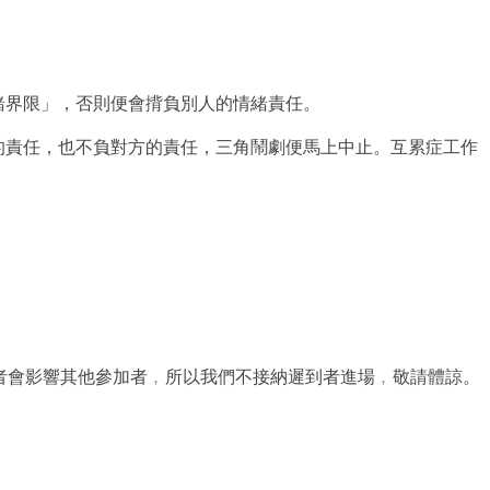
緒界限」，否則便會揹
負別人的情緒責任。
的責任，也不負對方的
責任，三角鬧劇便馬上中止。互累症工作
者會影響其他參加者
﹐所以我們不接納遲到者進場﹐敬請體諒。