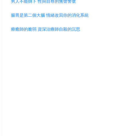
男人不能倒下 性與自尊的無聲警號
腸胃是第二個大腦 情緒改寫你的消化系統
療癒師的脆弱 資深治療師自殺的沉思