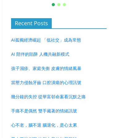
Recent Posts
AI孤獨經濟崛起 「低社交」成為常態
AI 陪伴的陷阱 人機共融新模式
孩子濕疹、家庭失衡 皮膚的情緒風暴
當壓力侵蝕牙齒 口腔潰瘍的心理訊號
幾分鐘的失控 從華富邨命案看沉默之痛
手痛不是偶然 雙手藏著的情緒訊號
心不老，腦不退 腦退化，是心太累