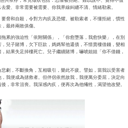
病態共依
存，常見徵狀包括：恐懼被拒絕、難以說不、覺得不值
己去愛、非常需要被需要、
你我界線糾纏不清、情緒勒索。
、要脅和自殺，令對方
內疚及恐懼。被勒索者，不懂拒絕，慣性
味，最終兩敗俱傷。
相拖累的強迫性「依附
關係」，「你愈墮落，我愈快樂」，在別
苦，兒子賭博，欠下巨款，媽媽幫他還債，
不惜賣樓借錢，變相
賭，結果失足掉樓死亡。兒子繼續賭博，嚇唬姐姐「
你不借錢，
角悲劇，不斷換角，互
相吸引，樂此不疲。譬如，當我以受害者
他，我便成為拯救者。但伴侶依然故我，我便萬分
委屈，決定向
責後，
非常沮喪。我深感內疚，便再次為他犧牲，渴望他改變。