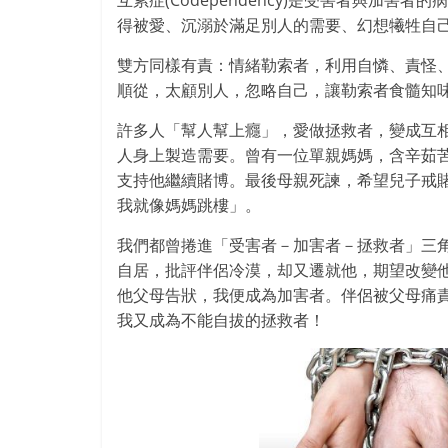
互累症(Codependency)是受害者與加害者的
得被愛、
沉溺於滿足別人的需要、幻想犧牲自
雙方同樣有責：情緒勒索者，利用自憐、責怪
順從，太顧別人，忽略自己
，讓勒索者食髓知
許多人「幫人幫上癮」，愛做拯救者，變成互
人身上製造需要。曾有一位
單親媽媽，含辛茹
支持他繼續賭博。最後母親死諫，
希望兒子戒
我就像媽媽跳樓」。
我們都曾捲進「受害者－加害者－拯救者」三
自居，批評伴侶冷漠，却又
遷就他，期望改變
他父母告狀，我便成為加害者。伴侶被父母痛
我又成為不能自拔的拯救者！