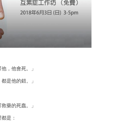
幫他，他會死。」
，都是他的錯。」
可救藥的死蠢。」
裡都是：