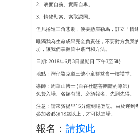
2、表面自義、實際自卑。
3、情緒勒索、索取認同。
但凡捲進三角悲劇，便要懸崖勒馬，訂立「情
唯獨我為生命成果完全負責任，不要對方負我
坊，讓我們掌握箇中竅門和
方法。
日期: 2018年6月3日星期日 下午3至5時
地點﹕灣仔駱克道三號小童群益會一樓禮堂。
導師﹕周華山博士 (自在社慈善團體的導師)
免費
入場、名額有限、必須報名、先到先得。
注意﹕請來賓提早15分鐘到場登記。由於遲到
參加者必須18歲以上，才可以進場。
報名：
請按此