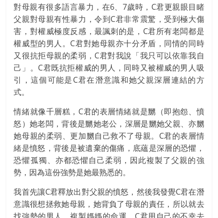
對母親有很多語言暴力，在6、7歲時，C君更親眼目睹
父親對母親有性暴力，令到C君非常震驚，受到極大傷
害，對權威極度反感，最諷刺的是，C君所有老闆都是
權威型的男人。C君對她母親亦十分矛盾，同情的同時
又很抗拒母親的柔弱，C君對我說「我只可以依靠我自
己」。C君既抗拒權威的男人，同時又被權威的男人吸
引，這個可能是C君在潛意識和她父親深層連結的方
式。
情緒就像千層糕，C君的表層情緒就是嬲（即抱怨、憤
怒）她老闆，背後是嬲她老公，深層是嬲她父親、亦嬲
她母親的柔弱、更加嬲自己救不了母親。C君的表層情
緒是憤怒，背後是被遺棄的傷痛，底蘊是深層的恐懼，
恐懼孤獨、亦都恐懼自己柔弱，因此複製了父親的強
勢，因為這份強勢是她最熟悉的。
我首先讓C君釋放出對父親的憤怒，然後我發覺C君在潛
意識很想拯救她母親，她背負了母親的責任，所以就去
找強勢的男人，複製媽媽的命運，C君用自己的不幸去