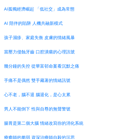
AI孤獨經濟崛起 「低社交」成為常態
AI 陪伴的陷阱 人機共融新模式
孩子濕疹、家庭失衡 皮膚的情緒風暴
當壓力侵蝕牙齒 口腔潰瘍的心理訊號
幾分鐘的失控 從華富邨命案看沉默之痛
手痛不是偶然 雙手藏著的情緒訊號
心不老，腦不退 腦退化，是心太累
男人不能倒下 性與自尊的無聲警號
腸胃是第二個大腦 情緒改寫你的消化系統
療癒師的脆弱 資深治療師自殺的沉思