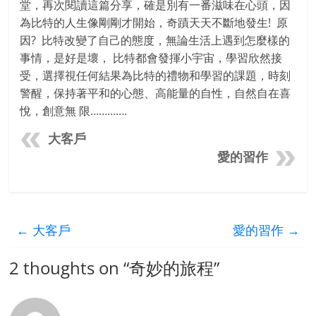
堂，再次閱讀這篇分享，確是別有一番滋味在心頭，因
為比特的人生像剛剛才開始，奇蹟天天不斷地發生! 原
因? 比特改變了自己的態度，無論生活上遇到怎麼樣的
事情，是好是壞， 比特都會發揮小宇宙，學習欣然接
受，選擇視任何結果為比特的禮物和學習的課題，時刻
警醒，保持著平和的心態、高能量的自性，自然自在喜
悅，創意無 限………….
大客戶
愛的習作
←
大客戶
愛的習作
→
2 thoughts on “
奇妙的旅程
”