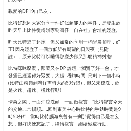
親愛的DP19自己友，
比特好想同大家分享一件好似超能力的事件，是發生於
昨天早上比特從粉嶺家到灣仔「自在社」會址的經歷。
昨天比特遲了起床，但又如常的享用一杯醒晨咖啡，好
正! 因為經歷了一個放低所有期望的日與夜（見附
註），原來比特可以睡得那麼少卻又那麼精神抖擻!
比特咪咪麼麼，跟著又在DP 論壇上瀏覽了好一會，才
發覺已經遲得好緊要，大鑊! 唔夠時間! 只剩下一個小時
(比特由粉嶺到灣仔需時大約80分鐘)，但又未梳洗，於
是火速、超速、極速行動!
情急之際，一面沖涼洗頭，一面做觀賞，”比特觀賞今天
的交通非常暢順……回到東美中心時比特的手錶時間是9
時50分!”，當時比特腦海裏曾有一剎那覺得自己是在妄
想，但好快便忘記了，繼續觀賞，繼續極速行動。