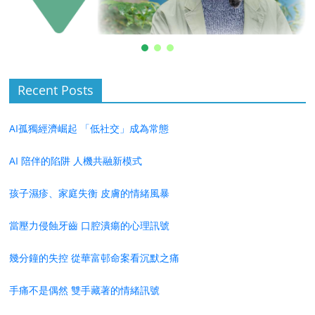
Recent Posts
AI孤獨經濟崛起 「低社交」成為常態
AI 陪伴的陷阱 人機共融新模式
孩子濕疹、家庭失衡 皮膚的情緒風暴
當壓力侵蝕牙齒 口腔潰瘍的心理訊號
幾分鐘的失控 從華富邨命案看沉默之痛
手痛不是偶然 雙手藏著的情緒訊號