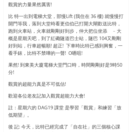
觀賞的力量果然厲害!
比 特一出到電梯大堂，部慢Lift (我住在 36 樓) 就慢慢打
開門等我，落到大堂時看更伯伯已打開大閘歡送比特，
跑到火車站，火車就剛剛好到步，仲大把位坐添 ﹣大
概是星期天吧，到了紅磡隧道巴士站，隧巴 104又剛剛
好到站，行車超暢順! 超正! 下車時比特已感到興奮，一
看手錶，比特不禁嘩的一聲! O哂咀!
果然! 到東美大廈電梯大堂門口時，時間剛剛好是9時50
分!
觀賞的超能力真是不可低估!
歡迎各位老友記加入觀賞超能力大會!
註：星期六的 DAG19 課堂 是學習「觀賞」和練習「放
低期望」。
後 記: 今天，比特已經完成了「自在社」的三個核心課