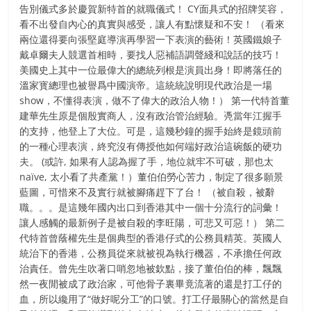
告別儀式多於慶賀新特首的就職儀式！ CY面具式的招牌笑容，
看不出發自內心的真實與感受，讓人有點懷疑和不安！ （看來
兩位還得要向張堅庭導演再學習一下表演的藝術！英國鐵娘子
戴卓爾夫人競選首相時，要找人惡補語調聲綫和說話的技巧！
美國史上其中一位最偉大的總統列根是演員出身！即將落任的
溫家寳總理也被譽爲中國演帝。這統統說明現代政治是一場
show，不懂得表演，做不了偉大的政治人物！） 第一代特首董
建華先生原是個殷實商人，沒有政治管治經驗。凴當年江握手
的支持，他登上了大位。可是，這幾秒鐘的握手始終是鏡頭前
的一種心理表演，終究沒有傳授他如何端好政治這碗飯的硬功
夫。 (或許, 如果有人認為握了手，地位就牢不可破，那也太
naïve, 太小看了共產黨！）董伯伯勞心苦力，制定了很多願景
藍圖，可惜來不及實行就被腳痛趕下了台！ （被自殺，被辭
職。。。是這幾年國內出口到香港其中一個十分流行的詞彙！
讓人感觸的最新例子是被自殺的李旺陽，可悲又可惡！） 第二
代特首曾蔭權先生是個典型的香港仔式的公務員精英。英國人
統治下的香港，公務員從來就被視為執行機器，不承擔任何政
治責任。曾先生吹著口哨忽地被欽點，接了董伯伯的棒，飄飄
然一夜閒被成了政治家，可他骨子裏畢竟流著的還是打工仔的
血，所以纔用了“做好呢分工”的口號。打工仔最關心的當然是自