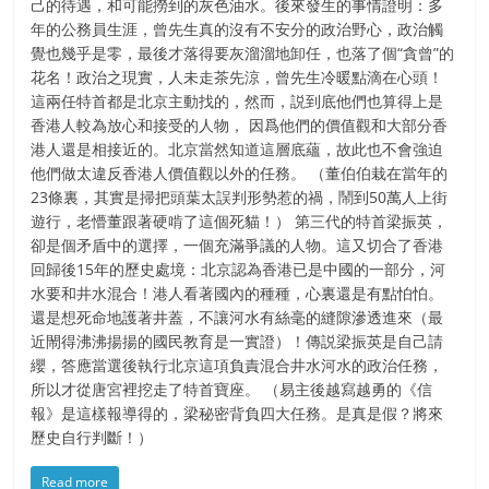
己的待遇，和可能撈到的灰色油水。後來發生的事情證明：多
年的公務員生涯，曾先生真的沒有不安分的政治野心，政治觸
覺也幾乎是零，最後才落得要灰溜溜地卸任，也落了個“貪曾”的
花名！政治之現實，人未走茶先涼，曾先生冷暖點滴在心頭！
這兩任特首都是北京主動找的，然而，説到底他們也算得上是
香港人較為放心和接受的人物， 因爲他們的價值觀和大部分香
港人還是相接近的。北京當然知​​道這層底蘊，故此也不會強迫
他們做太違反香港人價值觀以外的任務。 （董伯伯栽在當年的
23條裏，其實是掃把頭葉太誤判形勢惹的禍，鬧到50萬人上街
遊行，老懵董跟著硬啃了這個死貓！） 第三代的特首梁振英，
卻是個矛盾中的選擇，一個充滿爭議的人物。這又切合了香港
回歸後15年的歷史處境：北京認為香港已是中國的一部分，河
水要和井水混合！港人看著國內的種種，心裏還是有點怕怕。
還是想死命地護著井蓋，不讓河水有絲毫的縫隙滲透進來（最
近閙得沸沸揚揚的國民教育是一實證）！傳説梁振英是自己請
纓，答應當選後執行北京這項負責混合井水河水的政治任務，
所以才從唐宮裡挖走了特首寶座。 （易主後越寫越勇的《信
報》是這樣報導得的，梁秘密背負四大任務。是真是假？將來
歷史自行判斷！）
Read more