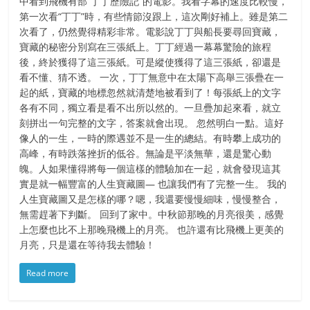
中看到飛機有部“丁丁歷險記”的電影。我看字幕的速度比較慢，
第一次看“丁丁”時，有些情節沒跟上，這次剛好補上。雖是第二
次看了，仍然覺得精彩非常。電影說丁丁與船長要尋回寶藏，
寶藏的秘密分別寫在三張紙上。丁丁經過一幕幕驚險的旅程
後，終於獲得了這三張紙。可是縱使獲得了這三張紙，卻還是
看不懂、猜不透。 一次，丁丁無意中在太陽下高舉三張疊在一
起的紙，寶藏的地標忽然就清楚地被看到了！每張紙上的文字
各有不同，獨立看是看不出所以然的。一旦疊加起來看，就立
刻拼出一句完整的文字，答案就會出現。 忽然明白一點。這好
像人的一生，一時的際遇並不是一生的總結。有時攀上成功的
高峰，有時跌落挫折的低谷。無論是平淡無華，還是驚心動
魄。人如果懂得將每一個這樣的體驗加在一起，就會發現這其
實是就一幅豐富的人生寶藏圖— 也讓我們有了完整一生。 我的
人生寶藏圖又是怎樣的哪？嗯，我還要慢慢細味，慢慢整合，
無需趕著下判斷。 回到了家中。中秋節那晚的月亮很美，感覺
上怎麼也比不上那晚飛機上的月亮。 也許還有比飛機上更美的
月亮，只是還在等待我去體驗！
Read more