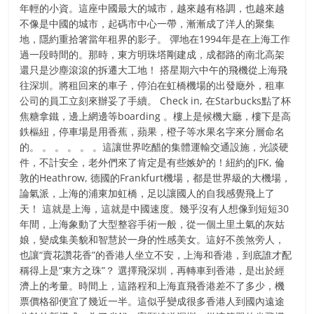
年輕的小資。這座中國最大的城市，越來越有格調，也越來越
不像是中國的城市，起碼市中心一帶，漸漸成了洋人的聚集
地，隱約重拾箸當年租界的影子。 彈地在1994年是在上海工作
過一段時間的。那時，東方明珠塔剛建成，成都路的南北高架
還只是沙塵滾滾的拆遷大工地！ 搭星期六中午的飛機從上海飛
往深圳。將租回來的車子，停泊在虹橋機場的出發廰外，租車
公司的員工立刻來辦妥了手續。 Check in, 在Starbucks點了杯
焦糖拿鐵，邊上網邊等boarding 。樓上是候機大廳，樓下是高
鉄樞紐，停車場是用香蕉，蘋果，橙子等水果名字來分層命名
的。 。 。 。 。 。這讓世界吃醋的集體運輸交通設施，光談硬
件，不計安全，老外們來了肯定是有些嫉妒的！紐約的JFK, 倫
敦的Heathrow, 德國的Frankfurt機場，都是世界級的大機場，
論氣派，上海的浦東加虹橋，足以讓國人的自我感覺飛上了
天！ 這就是上海，這就是中國速度。幾乎沒有人想像到短短30
年間，上海象動了大型整容手術一般，從一個土里土氣的灰姑
娘，變成集美貌和智慧於一身的性感美女。這好不羨煞旁人，
也讓“賣花讚花香”的香港人坐立不安，上海和香港，到底誰才配
稱得上是“東方之珠”？ 選擇飛深圳，再轉車到香港，是出於經
濟上的考量。時間上，這路程和上海直飛香港差不了多少，機
票價格卻便宜了幾近一半。這似乎變成很多香港人到國內遠途