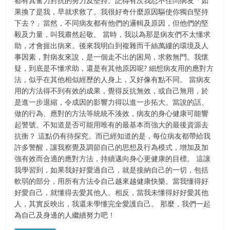
都有其奮力對抗的努力及堅持。記得有次我忍不住問病友「如
果換了是我，早就求救了。我很好奇什麼原因驅使你獨自堅持
下去？」當然，不同病友都有他們的邏輯及原因，但他們的堅
毅及力量，叫我肅然起敬。 當時，我以為那是病友們不太懂求
助，才會捱出病來。後來我明白到複雜而千絲萬縷的環境及人
事因素，對病友來說，是一個走不出的困局，求救無門。我懷
疑，到底是不懂求助，還是有其他原因呢? 細想病友用的應對方
法，似乎在其他相似經歷的人身上，又好像有點不同。 當病友
用的方法得不到有效的成果，覺得反抗無效，或自己無用，於
是進一步退縮，令成因的影響力得以進一步拓大。當說的話、
做的行為、應對的方法等統統不湊效，病友的身心健康可能響
起警號。不知道是否可能用唯有的最基本而強大的最後資源去
抗衡？ 這點仍有待探究。而已經知道的是，每位病友都帶給我
許多警醒，讓我察覺及調節自己的思想及行為模式，增加及加
強有效而合適的應對方法，持續邁向身心更健康的目標。 這讓
我學習到，如果我好好愛過自己，就是接納自己的一切，包括
軟弱的部分，用所有方法令自己越來越健康快樂。當我懂得好
好愛自己，就懂得去愛其他人。相反，當我未懂得好好愛其他
人，其實反映出，我還未學懂完全愛護自己。 那麼，我們一起
為自己及身邊的人繼續努力吧！