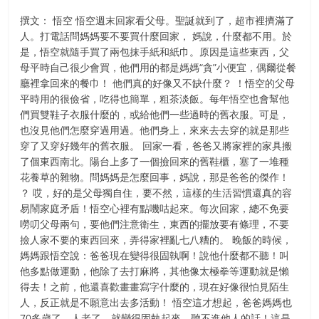
撰文： 悟空 悟空週末回家看父母。聖誕就到了，超市裡擠滿了
人。打電話問媽媽要不要買什麼回家， 媽說，什麼都不用。於
是，悟空就隨手買了兩包抹手紙和紙巾。原因是這些東西，父
母平時自己很少會買，他們用的都是媽媽“貪”小便宜，偶爾從餐
廳裡拿回來的餐巾！ 他們真的好像又不缺什麼？ ！悟空的父母
平時用的很儉省，吃得也簡單，粗茶淡飯。每年悟空也會幫他
們買雙鞋子衣服什麼的，或給他們一些過時的舊衣服。可是，
也沒見他們怎麼穿過用過。他們身上，來來去去穿的就是那些
穿了又穿好幾年的舊衣服。 回家一看，爸爸又將家裡的家具搬
了個東西南北。陽台上多了一個撿回來的舊鞋櫃，塞了一堆種
花養草的雜物。問媽媽是怎麼回事，媽說，那是爸爸的傑作！
？ 哎，好的是父母獨自住，要不然，這樣的生活習慣還真的容
易鬧家庭矛盾！悟空心裡有點嘰咕起來。每次回家，總不免要
嘮叨父母兩句，要他們注意衛生，東西的擺放要有條理，不要
撿人家不要的東西回來，弄得家裡亂七八糟的。 晚飯的時候，
媽媽跟悟空說：爸爸現在變得很固執啊！說他什麼都不聽！叫
他多點做運動，他除了去打麻將，其他像太極拳等運動就是懶
得去！之前，他還喜歡畫畫寫字什麼的，現在好像很怕見陌生
人，反正就是不願意出去多活動！ 悟空這才想起，爸爸媽媽也
70多歲了。人老了，就變得固執起來，聽不進他人的話！這是