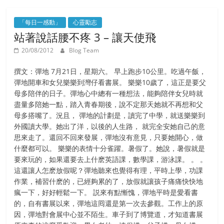
「每日一感動」
心靈勵志
站著說話腰不疼 3 – 讓天使飛
20/08/2012
Blog Team
撰文：彈地 7月21日，星期六。 早上跑步10公里。吃過午飯，
彈地開車和女兒樂樂到灣仔看書展。 樂樂10歲了，這正是要父
母多陪伴的日子。彈地心中總有一種想法，能夠陪伴女兒時就
盡量多陪她一點，踏入青春期後，說不定那天她就不再想和父
母多搭嘴了。況且， 彈地的計劃是，讀完了中學，就送樂樂到
外國讀大學。她出了洋，以後的人生路， 就完全安她自己的意
思來走了。還回不回來發展，彈地沒有意見，只要她開心，做
什麼都可以。 樂樂的表情十分雀躍。暑假了。她說，暑假就是
要來玩的，如果還要去上什麽英語課，數學課，游泳課。 。 。
這還讓人怎麽放假呢？彈地聽來也覺得有理，平時上學，功課
作業，補習什麽的，已經夠累的了，放假就讓孩子痛痛快快地
瘋一下，好好輕鬆一下。 説來有點慚愧，彈地平時是愛看書
的，自有書展以來，彈地這囘還是第一次去參觀。工作上的原
因，彈地對會展中心並不陌生。車子到了博覽道，才知道書展