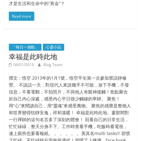
才是生活和生命中的“黃金”？
Read more
「每日一感動」
心靈小品
幸福是此時此地
06/01/2013
Blog Team
撰文：悟空 2013年的1月1號，悟空平生第一次參加禁語靜修
營。 不說話一天，對現代人來說幾乎不可能，放下手機，不發
信息，不看電郵，不拍照片，不與他人有眼神接觸！焦點聚合
於自己內心深處，感受內心平日很少觸碰的寧靜。 聚焦！
用“心”來閱讀自己，用“靈魂”來感受萬物。 聚焦的感覺是整個人
和世界變得恬靜安逸，祥和溫暖！ 幸福是此時此地。霎那間對
一行禪師的這句名言多了深刻的體會！ 回看自己的日常生活，
忙忙碌碌，整天分身不下。工作時查看手機，吃飯時看電視，
連上廁所也要看報紙。 。 。 。 。 。美其名multi tasks!! 習慣
了忙碌，不忙碌時反而無所適從！習慣了上微博，face book,