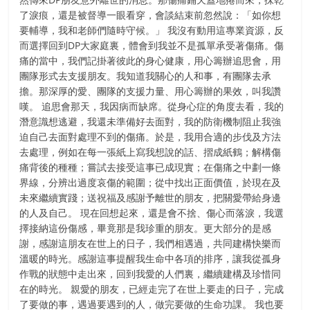
了淚痕，還是被督導一眼看穿，會談結束前忽然說：「如你想
要輔導，我和老師們隨時守候。」 我沒有動用這專業資源，反
而選擇回到DP大家庭裏，體會到我並不是孤單承受著傷痛。傷
痛的當中，我們記掛著彼此的身心健康，用心籌辦追思會，用
團隊形式去支援朋友。我知道我關心的人和事，有團隊去承
擔。那深厚的愛、團隊的支援力量、用心籌辦的果效，叫我讚
嘆。 追思會那天，我因病而缺席。從身心症的角度去看，我的
潛意識想逃避，我還未準備好去面對，我的防衛機制阻止我強
迫自己去面對處理不到的傷痛。於是，我用合適的步伐及方法
去處理，例如在每一張紙上寫我想說的話、摺成紙鶴；解構傷
痛背後的種種；嘗試去接受這事已成現實；在傷痛之中劃一條
界線，分辨出過度哀傷的範圍；從中找出正面價值，於現在及
未來繼續實踐；送祝福及感謝予離世的朋友，把關愛帶給身邊
的人及自己。 現在回想起來，還是會不捨、傷心而落淚，我選
擇接納這份傷感，畢竟那是我珍重的朋友。更大部分的是感
謝，感謝這朋友在世上的日子，我們相遇過，共同建構快樂而
溫暖的時光。感謝這事提醒我生命中各項的排序，讓我從孤身
作戰的狀態中走出來，回到我愛的人們裏，繼續建構及珍惜同
在的時光。 親愛的朋友，已經走完了在世上要走的日子，完成
了要做的事，遇過要遇到的人，做完要做的生命功課。 我也要