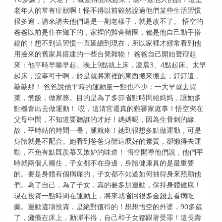
老年人的常有症狀啊！怪不得以前雖然說過他們某些生活習慣
很多遍，講來講去他們還是一副老樣子，就是改不了。 悟空的
爸爸以前是住在鄉下的，家裡的雞舍豬圈，都是他自己動手搭
建的！想不到這習慣一直延續到現在，所以家裡才經常看到他
用撿來的舊家具搭建的一些台凳雜物！ 爸爸自己開始聲辯起
來：他平時早睡早起。晚上9點就上床，凌晨3、4點起床。太早
起床，沒事可干啊，於是就將家裡的東西搬來搬去，釘釘這，
敲敲那！ 爸爸說他平時的運動量一​​點也不少：一大早就去買
菜，煮飯，做家務。目的是為了多節省點時間給媽媽，讓她多
點機會出去做運動！ 哎，這清官還真的難審家庭事！悟空夾在
父母中間，不知道要聽誰的才好！媽媽呢，因為生骨刺的緣
故，平時站的時間一長，腿就疼！她到很想多點做運動，可是
身體就是不配合。她看到爸爸身體這麼好的素質，卻懶得去運
動，不免有點既羨慕又嫉妒的味道！ 悟空開導他們說，他們平
時就兩個人獨住，子女都不在身邊，身體健康真的是最重要
的。要是身體有個病痛的，子女都不知道如何抽得身來照顧他
們。為了自己，為了子女，真的要多加運動，保持身體健康！
現在投資一點時間在運動上，將來就省回很多金錢去看病吃
藥。運動這項投資，是絕對值得的！想想悟空的外婆，90多歲
了，癱瘓在床上，動彈不得，自己和子女都跟著受罪！這長壽