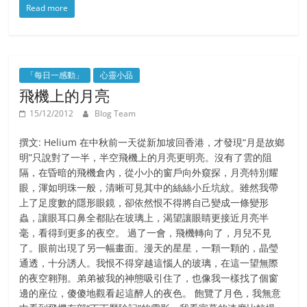
Read more
「每日一感動」
心靈小品
飛機上的月亮
15/12/2012
Blog Team
撰文: Helium 在中秋前一天從新加坡回香港，才發現“月是故鄉
明”只說對了一半，半空飛機上的月亮更明亮。沒有了雲的阻
隔，在昏暗的飛機倉內，從小小的窗戶向外窺探，月亮特別耀
眼，渾如明珠一般，清晰可見其中的絲絲小丘坑紋。雖然我帶
上了足度數的隱形眼鏡，卻依然恨不得將自己變成一條變形
蟲，讓眼耳口鼻全都貼在玻璃上，渴望讓眼睛更接近月亮半
毫，看得到更多的夜空。 過了一會，飛機轉向了，月兒不見
了。眼前出現了另一幅畫面。漫天的星星，一顆一顆的，晶瑩
通透，十分誘人。我恨不得穿越這惱人的玻璃，在這一望無際
的夜空翱翔。弟弟被我的神態吸引住了，也像我一樣找了個窗
邊的座位，傻傻地觀看起這醉人的夜色。 飽覽了月色，我無意