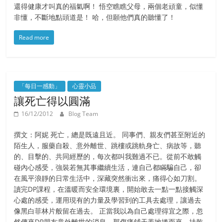
還得健康才叫真的福氣啊！ 悟空瞧瞧父母，兩個老頑童，似懂
非懂，不斷地點頭道是！ 哈，但願他們真的聽懂了！
Read more
「每日一感動」
心靈小品
讓死亡得以圓滿
16/12/2012
Blog Team
撰文：阿妮 死亡，總是既遠且近。 同事們、親友們甚至附近的
陌生人，服藥自殺、意外離世、跳樓或跳軌身亡、病故等，聽
的、目擊的、共同經歷的，每次都叫我難過不已。從前不敢觸
碰內心感受，強裝若無其事繼續生活，連自己都瞞騙自己，卻
在風平浪靜的日常生活中，深藏突然衝出來，痛得心如刀割。
讀完DP課程，在溫暖而安全環境裏，開始敢去一點一點接觸深
心處的感受，運用現有的力量及學習到的工具去處理，讓過去
像黑白菲林片般留在過去。 正當我以為自己處理得宜之際，忽
然傳來DP朋友意外離世的消息。那傷痛鋪天蓋地捲而來，抺乾