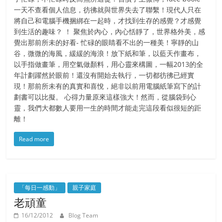
一天不查看個人信息，彷彿就與世界失去了聯繫！現代人只在
將自己和電腦手機捆綁在一起時，才找到生存的感覺？才感覺
到生活的趣味？ ！ 聚焦於內心，內心恬靜了，世界格外美，感
覺出那前所未的好看- 忙碌的眼睛看不出的一種美！寧靜的山
谷，微微的海風，緩緩的海浪！放下紙和筆，以藍天作畫布，
以手指做畫筆，用空氣做顏料，用心靈來構圖，一幅2013的全
年計劃躍然於眼前！還沒有開始去執行，一切都彷彿已經實
現！那前所未有的真實和喜悅，絕非以前用電腦紙筆寫下的計
劃書可以比擬。 心得力量原來這樣強大！然而，從腦袋到心
靈，我們大都數人要用一生的時間才能走完這段看似很短的距
離！
Read more
「每日一感動」
親子家庭
老頑童
16/12/2012
Blog Team