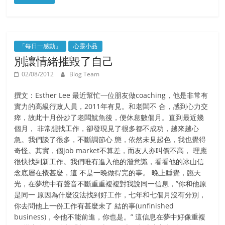
「每日一感動」
心靈小品
別讓情緒摧毀了自己
02/08/2012
Blog Team
撰文：Esther Lee 最近幫忙一位朋友做coaching，他是非常有
實力的高級行政人員，2011年有見。和老闆不 合，感到心力交
瘁，故此十月份炒了老闆魷魚後，便休息數個月。直到最近幾
個月， 非常想找工作，卻發現見了很多都不成功，越來越心
急。我們談了很多，不斷調節心 態，依然未見起色，我也覺得
奇怪。其實，個job market不算差，而友人亦叫價不高， 理應
很快找到新工作。我們唯有進入他的潛意識，看看他的冰山信
念底層在攪甚麼，這 不是一晚做得完的事。 晚上睡覺，臨天
光，在夢境中有聲音不斷重重複複對我說同一信息，”你和他原
是同一 原因為什麼沒法找到好工作，七年和七個月沒有分別，
你去問他上一份工作有甚麼未了 結的事(unfinished
business)，令他不能前進，你也是。” 這信息在夢中好像重複