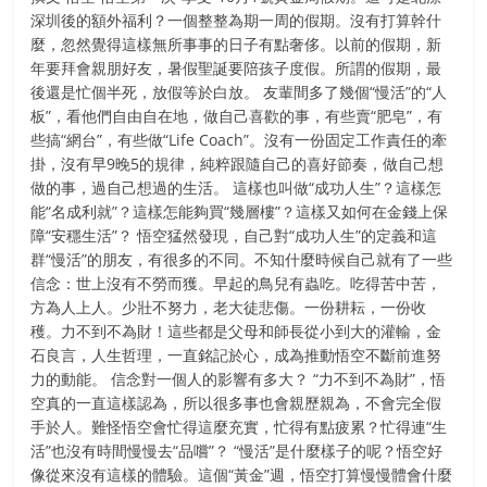
深圳後的額外福利？一個整整為期一周的假期。沒有打算幹什
麼，忽然覺得這樣無所事事的日子有點奢侈。以前的假期，新
年要拜會親朋好友，暑假聖誕要陪孩子度假。所謂的假期，最
後還是忙個半死，放假等於白放。 友輩間多了幾個“慢活”的“人
板”，看他們自由自在地，做自己喜歡的事，有些賣“肥皂”，有
些搞“網台”，有些做“Life Coach”。沒有一份固定工作責任的牽
掛，沒有早9晚5的規律，純粹跟隨自己的喜好節奏，做自己想
做的事，過自己想過的生活。 這樣也叫做“成功人生”？這樣怎
能“名成利就”？這樣怎能夠買“幾層樓”？這樣又如何在金錢上保
障“安穩生活”？ 悟空猛然發現，自己對“成功人生”的定義和這
群“慢活”的朋友，有很多的不同。不知什麼時候自己就有了一些
信念：世上沒有不勞而獲。早起的鳥兒有蟲吃。吃得苦中苦，
方為人上人。少壯不努力，老大徒悲傷。一份耕耘，一份收
穫。力不到不為財！這些都是父母和師長從小到大的灌輸，金
石良言，人生哲理，一直銘記於心，成為推動悟空不斷前進努
力的動能。 信念對一個人的影響有多大？ “力不到不為財”，悟
空真的一直這樣認為，所以很多事也會親歷親為，不會完全假
手於人。難怪悟空會忙得這麼充實，忙得有點疲累？忙得連“生
活”也沒有時間慢慢去“品嚐”？ “慢活”是什麼樣子的呢？悟空好
像從來沒有這樣的體驗。這個“黃金”週，悟空打算慢慢體會什麼