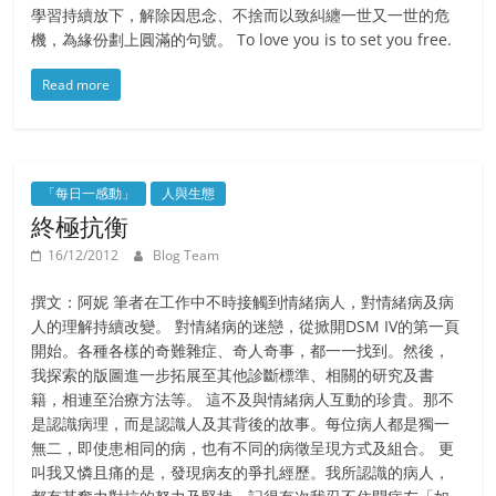
學習持續放下，解除因思念、不捨而以致糾纏一世又一世的危
機，為緣份劃上圓滿的句號。 To love you is to set you free.
Read more
「每日一感動」
人與生態
終極抗衡
16/12/2012
Blog Team
撰文：阿妮 筆者在工作中不時接觸到情緒病人，對情緒病及病
人的理解持續改變。 對情緒病的迷戀，從掀開DSM IV的第一頁
開始。各種各樣的奇難雜症、奇人奇事，都一一找到。然後，
我探索的版圖進一步拓展至其他診斷標準、相關的研究及書
籍，相連至治療方法等。 這不及與情緒病人互動的珍貴。那不
是認識病理，而是認識人及其背後的故事。每位病人都是獨一
無二，即使患相同的病，也有不同的病徵呈現方式及組合。 更
叫我又憐且痛的是，發現病友的爭扎經歷。我所認識的病人，