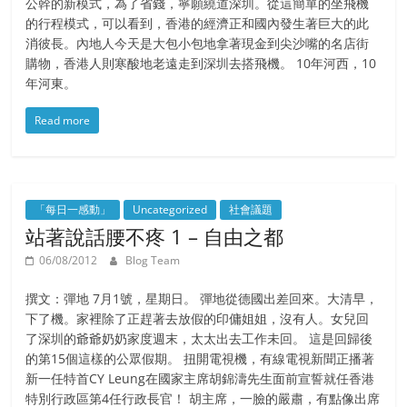
公幹的新模式，為了省錢，寧願繞道深圳。從這簡單的坐飛機
的行程模式，可以看到，香港的經濟正和國內發生著巨大的此
消彼長。內地人今天是大包小包地拿著現金到尖沙嘴的名店街
購物，香港人則寒酸地老遠走到深圳去搭飛機。 10年河西，10
年河東。
Read more
「每日一感動」
Uncategorized
社會議題
站著說話腰不疼 1 – 自由之都
06/08/2012
Blog Team
撰文：彈地 7月1號，星期日。 彈地從德國出差回來。大清早，
下了機。家裡除了正趕著去放假的印傭姐姐，沒有人。女兒回
了深圳的爺爺奶奶家度週末，太太出去工作未回。 這是回歸後
的第15個這樣的公眾假期。 扭開電視機，有線電視新聞正播著
新一任特首CY Leung在國家主席胡錦濤先生面前宣誓就任香港
特別行政區第4任行政長官！ 胡主席，一臉的嚴肅，有點像出席