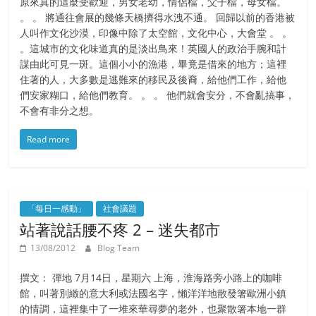
原來真的這麼受歡迎，男女老幼，情侶檔，父子檔，母女檔。
。 。 將通往會展的幾條天橋擠得水洩不通。 回歸以前的香港被
人叫作文化沙漠，印像中除了太空館，文化中心，大會堂 。 。
。這城市的文化味道真的是淡出鳥來！英國人的政治手腕和計
謀由此可見一斑。這個小小的漁港，畢竟是借來的地方；這裡
住著的人，大多數是逃難來的移民及後裔，給他們工作，給他
們安家糊口，給他們教育。 。 。 他們就會安分，不會亂搞事，
不會有非分之想。
Read more
「每日一感動」
社會議題
站著說話腰不疼 2 – 迷失都市
13/08/2012
Blog Team
撰文： 彈地 7月14日，星期六 上海，淮海路旁小路上的咖啡
館，叫著別緻的意大利或法國名字，懶洋洋地散發箸歐洲小鎮
的情調，這裡集中了一堆來華尋夢的老外，也聚散箸本地一群