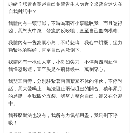
頭緒？您曾否關起自己並警告生人勿近？您曾否迷失在
自我對話中？
我體內有一頭野獸，不時為瑣碎小事噬咬我，而且噬得
凶，我怒火中燒，發瘋的反咬牠，直至自己血肉模糊。
我體內有一隻窩囊小鳥，不時悲鳴，我心中煩擾，猛力
勒緊牠的喉頭，直至自己昏厥倒下。
我體內有一棵仙人掌，小刺如尖刀，不停向四周延伸，
我惶恐退避，直至失足在荊棘叢林，萬刺穿心。
我雙耳兩旁，分別駐紮著兩個絮絮不休的傢伙，不停對
話，我大聲喝止，無法阻止兩個咀巴的開合。積年累月
的磨蹭，令我四分五裂。我努力整合自己，卻又在分裂
中。
我甚麼辦法也沒有，我所有力氣都用盡，我只剩下呼
吸！