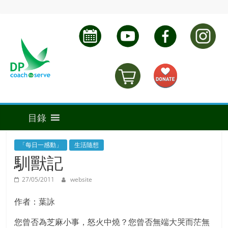
「每日一感動」
生活隨想
馴獸記
27/05/2011
website
作者：葉詠
您曾否為芝麻小事，怒火中燒？您曾否無端大哭而茫無