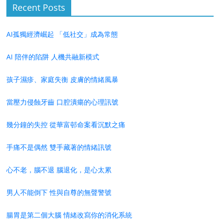
Recent Posts
AI孤獨經濟崛起 「低社交」成為常態
AI 陪伴的陷阱 人機共融新模式
孩子濕疹、家庭失衡 皮膚的情緒風暴
當壓力侵蝕牙齒 口腔潰瘍的心理訊號
幾分鐘的失控 從華富邨命案看沉默之痛
手痛不是偶然 雙手藏著的情緒訊號
心不老，腦不退 腦退化，是心太累
男人不能倒下 性與自尊的無聲警號
腸胃是第二個大腦 情緒改寫你的消化系統