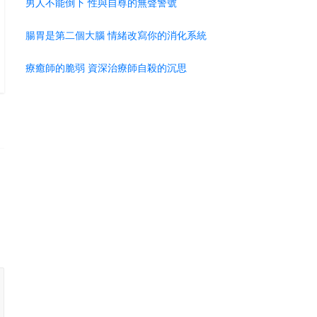
男人不能倒下 性與自尊的無聲警號
腸胃是第二個大腦 情緒改寫你的消化系統
療癒師的脆弱 資深治療師自殺的沉思