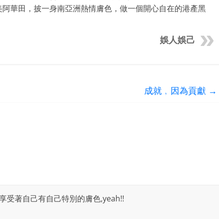
美阿華田，披一身南亞洲熱情膚色，做一個開心自在的港產黑
娛人娛己
成就﹐因為貢獻
→
受著自己有自己特別的膚色,yeah!!