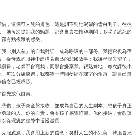
可惜，這個可人兒的膚色，總是調不到她渴望的雪白調子。往往
疚。她每次提到我的黝黑，都會自責在懷孕期間，多喝了該死的
，卻有點複雜的感受。
「我比別人差」的自我對話，成為呼吸的一部份。我把它視為宿
我，從母親的眼神中建構著自己的悲慘故事：我讓母親失望了，
獲讚嘗，老師不會寵我，同學會嫌棄我。很熟練地，每次課後小
蠅；每次分組練習，我都第一時間萎縮在課室的角落，讓自己無
命信念已經成形。
你首先放低自責。
、悲傷，孩子會全盤接收，並成為自己的人生劇本。想孩子真正
信勇敢的人。你的自責，會令孩子感覺絕望。你的接納，會教孩
可以從瑕疵的縫隙中慢慢滋長。
。克服尷尬，我會用上新的信念：笑對人生的不完美！乾脆冒充