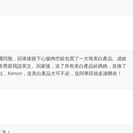
國同胞，回港後狠下心腸掏空銀包買了一大堆美白產品。成效
依舊跟我說英文。回家後，送了所有美白產品給媽媽，並換了
，Kenon，送美白產品大可不必，送阿華田就多謝晒矣！
工具！