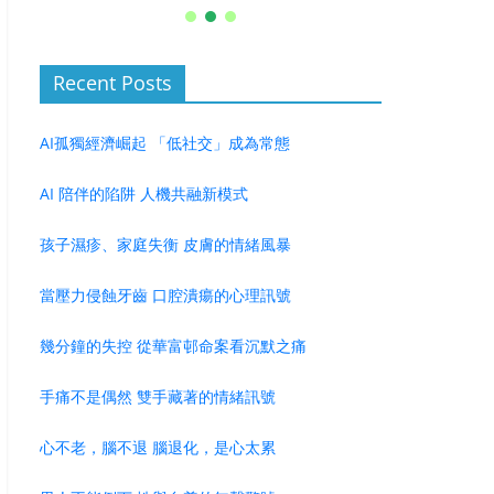
Recent Posts
AI孤獨經濟崛起 「低社交」成為常態
AI 陪伴的陷阱 人機共融新模式
孩子濕疹、家庭失衡 皮膚的情緒風暴
當壓力侵蝕牙齒 口腔潰瘍的心理訊號
幾分鐘的失控 從華富邨命案看沉默之痛
手痛不是偶然 雙手藏著的情緒訊號
心不老，腦不退 腦退化，是心太累