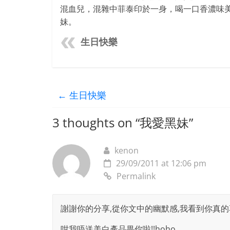
混血兒，混雜中菲泰印於一身，喝一口香濃味
妹。
生日快樂
←
生日快樂
3 thoughts on “
我愛黑妹
”
kenon
29/09/2011 at 12:06 pm
Permalink
謝謝你的分享,從你文中的幽默感,我看到你真的享
咁我唔送美白產品畀你啦!!hoho