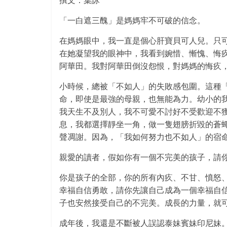
撰文：葉詠
「一白遮三醜」是媽媽牢不可破的信念。
在媽媽眼中，我一直是個心肝寶貝可人兒。只
在她凝望我的眼神中，我看到婉惜、慚愧、悔
阿華田。我對阿華田倒沒怨恨，對媽媽的悔疚
小時候，總被「不如人」的失敗感包圍。這種
命，即使是最強的母親，也無能為力。幼小的
我天生不及別人，我不可愛不討好不受歡迎不
息，我都選擇靜坐一角，做一隻翅膀折毀的蒼
聲凋謝。因為，「我如何努力也不如人」的宿
親愛的讀者，假如你有一個不完美的孩子，請
你是孩子的全部，你的所有內疚、不甘、憤怒
幸福自信勇敢，請你先讓自己成為一個幸福自
子也安然接受自己的不完美。成長的力量，就
成年後，我還是不斷被人誤認泰妹賓妹印尼妹