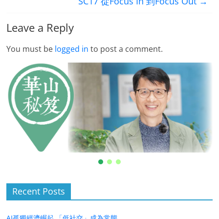
SC17 從Focus In 到Focus Out
→
Leave a Reply
You must be
logged in
to post a comment.
Recent Posts
AI孤獨經濟崛起 「低社交」成為常態