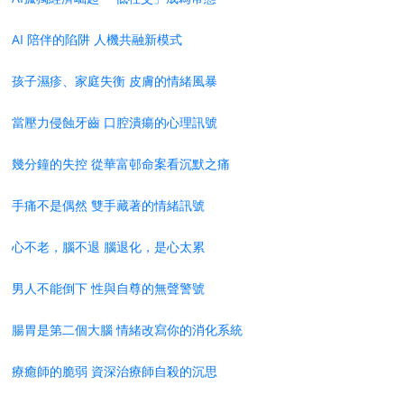
AI 陪伴的陷阱 人機共融新模式
孩子濕疹、家庭失衡 皮膚的情緒風暴
當壓力侵蝕牙齒 口腔潰瘍的心理訊號
幾分鐘的失控 從華富邨命案看沉默之痛
手痛不是偶然 雙手藏著的情緒訊號
心不老，腦不退 腦退化，是心太累
男人不能倒下 性與自尊的無聲警號
腸胃是第二個大腦 情緒改寫你的消化系統
療癒師的脆弱 資深治療師自殺的沉思