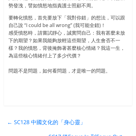
勢發洩，譬如憤怒地指責護士照顧不周。
要轉化憤怒，首先要放下「我對你錯」的想法，可以跟
自己說 “I could be all wrong” (我可能全錯)！
感受憤怒時，請嘗試靜心，誠實問自己：我有甚麼未放
下的期望？如果我能夠放輕這些期望，人生會否不一
樣？我的憤怒，背後掩飾著甚麼核心情緒？我這一生，
為這些核心情緒付上了多少代價？
問題不是問題，如何看問題，才是唯一的問題。
←
SC128 中國文化的「身心靈」