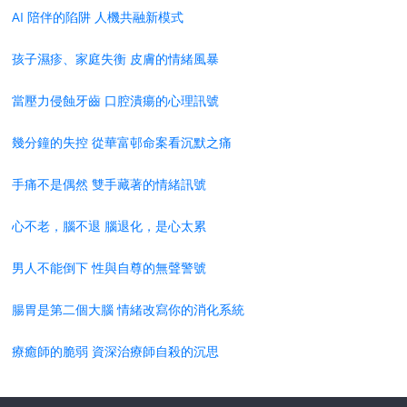
AI 陪伴的陷阱 人機共融新模式
孩子濕疹、家庭失衡 皮膚的情緒風暴
當壓力侵蝕牙齒 口腔潰瘍的心理訊號
幾分鐘的失控 從華富邨命案看沉默之痛
手痛不是偶然 雙手藏著的情緒訊號
心不老，腦不退 腦退化，是心太累
男人不能倒下 性與自尊的無聲警號
腸胃是第二個大腦 情緒改寫你的消化系統
療癒師的脆弱 資深治療師自殺的沉思