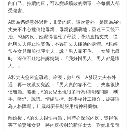
的自己。持續內疚，可以變成擴散的病毒，令每個人都
受傷害。
A因為媽媽意外過世，非常內疚。這次意外，是因為A的
丈夫不小心撞倒她母親，母親後腦著地，昏迷三天後不
治。A極內疚，她覺得害死了母親，矛頭直指丈夫，從
此與丈夫停止性關係，不容許丈夫碰她的身體。A也經
常在女兒面前批評丈夫，說「男人靠不住。」女兒七歲
時，深信不疑地告訴媽媽：「我好憎男人、男人都是壞
人。」
A和丈夫愈來愈疏遠、冷漠，數年後，A發現丈夫有外
遇，再一次跟女兒說：「男人真的靠不住！」夫妻很快
便離婚。隨後，A的女兒出現很多行為和情緒問題，𠝹
手、吸煙、說謊、情緒失控。經學校社工轉介，被確診
為人格障礙，11歲就要長期服用精神科藥物。
離婚後，A的丈夫很快再婚，同時亦深深內疚，覺得傷
害了前妻和女兒，將內疚投射給新任太太，對她非常苛