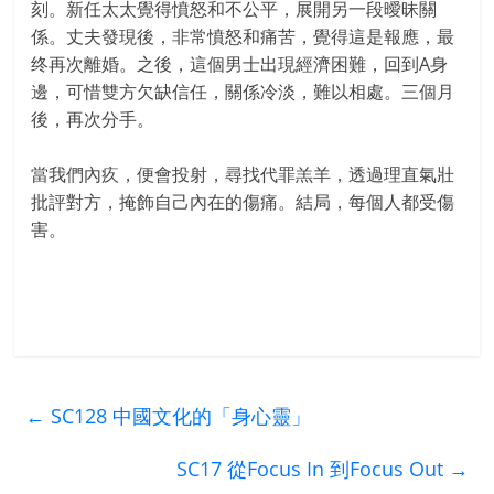
刻。新任太太覺得憤怒和不公平，展開另一段曖昧關
係。丈夫發現後，非常憤怒和痛苦，覺得這是報應，最
终再次離婚。之後，這個男士出現經濟困難，回到A身
邊，可惜雙方欠缺信任，關係冷淡，難以相處。三個月
後，再次分手。
當我們內疚，便會投射，尋找代罪羔羊，透過理直氣壯
批評對方，掩飾自己內在的傷痛。結局，每個人都受傷
害。
←
SC128 中國文化的「身心靈」
SC17 從Focus In 到Focus Out
→