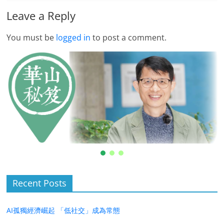
Leave a Reply
You must be
logged in
to post a comment.
Recent Posts
AI孤獨經濟崛起 「低社交」成為常態